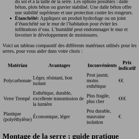
du sol et à la taille de la serre. Les options possibles : dalle
béton, plots béton ou gravier stabilisé. Une dalle béton offre
une stabilité supérieure et une protection contre les rongeurs.
Étanchéité:
Appliquez un produit hydrofuge ou un joint
d’étanchéité sur le mur de l’habitation pour éviter les
infiltrations d’eau. L’humidité peut endommager le mur et
favoriser le développement de moisissures.
Voici un tableau comparatif des différents matériaux utilisés pour les
serres, pour vous aider dans votre choix :
Prix
Matériau
Avantages
Inconvénients
indicatif
Peut jaunir,
Léger, résistant, bon
Polycarbonate
moins
€€
isolant
esthétique
Esthétique, durable,
Plus fragile,
Verre Trempé
excellente transmission de
€€€
plus cher
la lumière
Peu durable,
Plastique
Économique, léger
mauvaise
€
(polyéthylène)
isolation
Montage de la serre : guide pratique