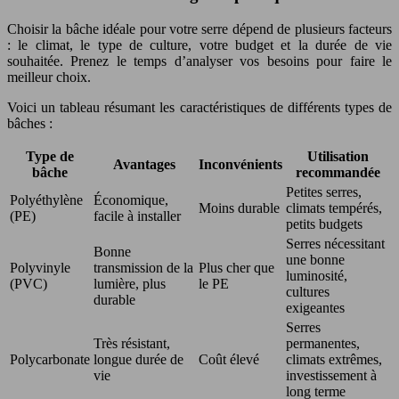
Choisir la bâche idéale pour votre serre dépend de plusieurs facteurs
: le climat, le type de culture, votre budget et la durée de vie
souhaitée. Prenez le temps d’analyser vos besoins pour faire le
meilleur choix.
Voici un tableau résumant les caractéristiques de différents types de
bâches :
Type de
Utilisation
Avantages
Inconvénients
bâche
recommandée
Petites serres,
Polyéthylène
Économique,
Moins durable
climats tempérés,
(PE)
facile à installer
petits budgets
Serres nécessitant
Bonne
une bonne
Polyvinyle
transmission de la
Plus cher que
luminosité,
(PVC)
lumière, plus
le PE
cultures
durable
exigeantes
Serres
Très résistant,
permanentes,
Polycarbonate
longue durée de
Coût élevé
climats extrêmes,
vie
investissement à
long terme