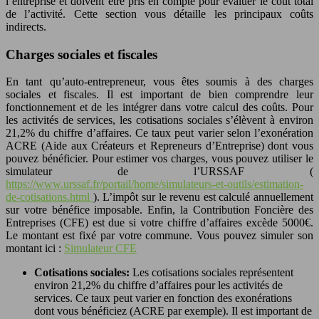
l’entreprise et doivent être pris en compte pour évaluer le coût total
de l’activité. Cette section vous détaille les principaux coûts
indirects.
Charges sociales et fiscales
En tant qu’auto-entrepreneur, vous êtes soumis à des charges
sociales et fiscales. Il est important de bien comprendre leur
fonctionnement et de les intégrer dans votre calcul des coûts. Pour
les activités de services, les cotisations sociales s’élèvent à environ
21,2% du chiffre d’affaires. Ce taux peut varier selon l’exonération
ACRE (Aide aux Créateurs et Repreneurs d’Entreprise) dont vous
pouvez bénéficier. Pour estimer vos charges, vous pouvez utiliser le
simulateur de l’URSSAF (
https://www.urssaf.fr/portail/home/simulateurs-et-outils/estimation-
de-cotisations.html
). L’impôt sur le revenu est calculé annuellement
sur votre bénéfice imposable. Enfin, la Contribution Foncière des
Entreprises (CFE) est due si votre chiffre d’affaires excède 5000€.
Le montant est fixé par votre commune. Vous pouvez simuler son
montant ici :
Simulateur CFE
Cotisations sociales:
Les cotisations sociales représentent
environ 21,2% du chiffre d’affaires pour les activités de
services. Ce taux peut varier en fonction des exonérations
dont vous bénéficiez (ACRE par exemple). Il est important de