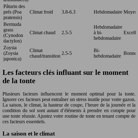
Pâturin des
prés (Poa
Climat froid
3.8-6.3
Hebdomadaire
Moyen
pratensis)
Bermuda
Hebdomadaire
grass
Climat chaud
2.5-5
à bi-
Excelle
(Cynodon
hebdomadaire
dactylon)
Zoysia
Climat
Bi-
(Zoysia
2.5-5
Bonne
chaud/transition
hebdomadaire
japonica)
Les facteurs clés influant sur le moment
de la tonte
Plusieurs facteurs influencent le moment optimal pour la tonte.
Ignorer ces facteurs peut entraîner un stress inutile pour votre gazon.
La saison, le climat, la hauteur de coupe, l’heure de la journée et la
condition du sol sont autant d’éléments à prendre en compte pour
une tonte réussie. Ajustez votre routine de tonte en tenant compte de
ces facteurs essentiels.
La saison et le climat