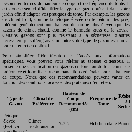
besoins en termes de hauteur de coupe et de fréquence de tonte. Il
est donc essentiel d’identifier le type de gazon présent dans votre
jardin afin d’adapter vos pratiques de tonte. Par exemple, les gazons
de climat froid, comme la fétuque élevée ou le pâturin des prés,
tolèrent généralement une hauteur de coupe plus élevée que les
gazons de climat chaud, comme le bermuda grass ou le zoysia.
Certains gazons sont plus résistants à la sécheresse, d’autres
nécessitent plus d’engrais. Connaître votre type de gazon est crucial
pour un entretien optimal.
Pour simplifier l’identification et l’accès aux informations
spécifiques, vous pouvez vous référer au tableau ci-dessous. Il
présente une classification des gazons en fonction de leur climat de
préférence et fournit des recommandations générales pour la hauteur
de coupe. Notez que ces recommandations peuvent varier en
fonction des conditions locales et des pratiques d’entretien.
Hauteur de
Résist
Type de
Climat de
Coupe
Fréquence de
à l
Gazon
Préférence
Recommandée
Tonte
Sécher
(cm)
Fétuque
élevée
Climat
5-7.5
Hebdomadaire
Bonne
(Festuca
froid/transition
arundinacea)